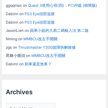
ggqqmax
on
Quest 3使用心得(四)：PCVR篇 (精簡版)
Dabinn
on
PS3 Eye頭部追蹤
Dabinn
on
PS3 Eye頭部追蹤
JasonLien
on
蘋果小姐的大易二碼輸入法 第二版
Nming
on
MMBCU改左手開關
zgs
on
Thrustmaster T300故障拆解維修
黑糖小饅頭
on
MMBCU改左手開關
Dabinn
on
剎車還是煞車？
Archives
A