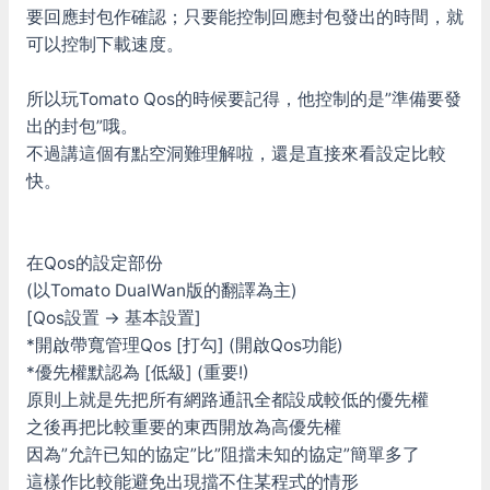
要回應封包作確認；只要能控制回應封包發出的時間，就
可以控制下載速度。
所以玩Tomato Qos的時候要記得，他控制的是”準備要發
出的封包”哦。
不過講這個有點空洞難理解啦，還是直接來看設定比較
快。
在Qos的設定部份
(以Tomato DualWan版的翻譯為主)
[Qos設置 -> 基本設置]
*開啟帶寬管理Qos [打勾] (開啟Qos功能)
*優先權默認為 [低級] (重要!)
原則上就是先把所有網路通訊全都設成較低的優先權
之後再把比較重要的東西開放為高優先權
因為”允許已知的協定”比”阻擋未知的協定”簡單多了
這樣作比較能避免出現擋不住某程式的情形