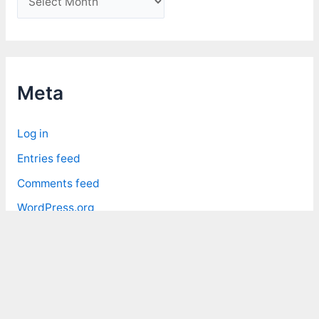
r
c
h
i
Meta
v
e
Log in
s
Entries feed
Comments feed
WordPress.org
Copyright © 2026 大丙的筆記 Dabinn's Note | Powered by
Astra