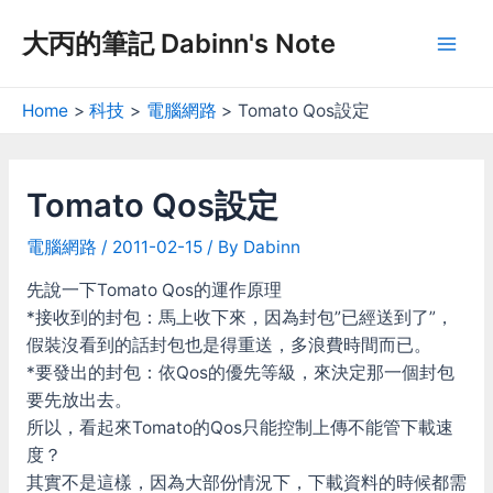
Skip
大丙的筆記 Dabinn's Note
to
Mai
content
Men
Home
科技
電腦網路
Tomato Qos設定
Tomato Qos設定
電腦網路
/
2011-02-15
/ By
Dabinn
先說一下Tomato Qos的運作原理
*接收到的封包：馬上收下來，因為封包”已經送到了”，
假裝沒看到的話封包也是得重送，多浪費時間而已。
*要發出的封包：依Qos的優先等級，來決定那一個封包
要先放出去。
所以，看起來Tomato的Qos只能控制上傳不能管下載速
度？
其實不是這樣，因為大部份情況下，下載資料的時候都需