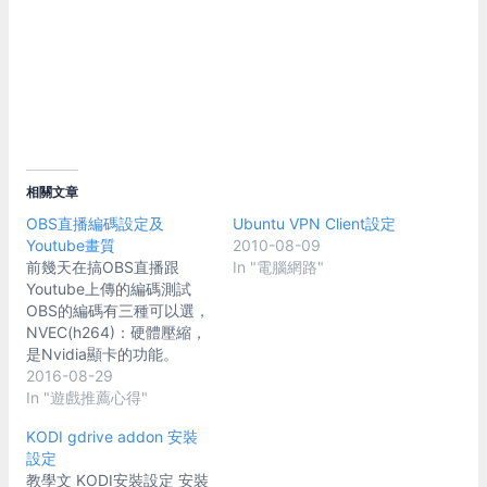
相關文章
OBS直播編碼設定及
Ubuntu VPN Client設定
Youtube畫質
2010-08-09
前幾天在搞OBS直播跟
In "電腦網路"
Youtube上傳的編碼測試
OBS的編碼有三種可以選，
NVEC(h264)：硬體壓縮，
是Nvidia顯卡的功能。
QSV(h264)：硬體壓縮，
2016-08-29
是Intel CPU內顯的功能。
In "遊戲推薦心得"
x264: 軟體壓縮，完全靠
KODI gdrive addon 安裝
CPU運算。 軟體壓縮 CPU
設定
軟體壓縮因為可以自定各種
教學文 KODI安裝設定 安裝
不同壓縮方式，通常壓縮率