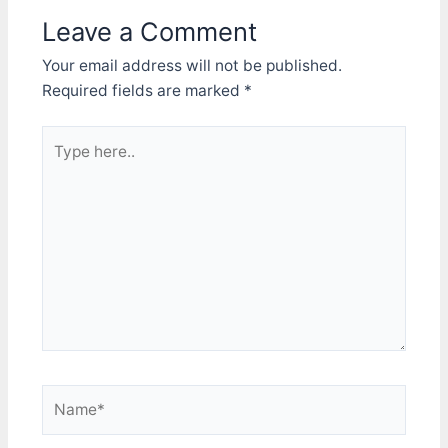
成中文了 “首頁->齒輪->播
別在爛的方式(格子、模糊
Leave a Comment
放器設定” 自動播放下一個
等等)有點不太一樣而已
影片，打開 這樣看劇集的
5Mbps以下就別想了，兩
Your email address will not be published.
時候才能切換上一部/下一
者都慘不忍睹，沒什麼好比
部，以及每集看完自動播下
Required fields are marked
*
較的 但如果拉到20Mbps以
一部 “首頁->齒輪->系統設
上，壓縮出來的畫質就相當
定->附加元件” 未知的來
接近於原本畫面 至少是不
Type
源，打開 這樣才能裝非官
會讓你覺得有明顯壓縮破壞
here..
方的元件 安裝gdrive元件
例如Nivida的GameStream
(gdrive addon) Thank
就是用NVENC在串流遊戲
you, ddurdel! 先下載
畫面 他用的流量最高也只
ddurdle的元件庫 (ddurdle
到30Mbps看起來就很棒了
大神就是這元件的作者)
以現在大家用的網路頻寬來
http://dmdsoftware.net/r
講，這流量大小用來直播應
epository.ddurdle.zip 找
該也還能接受 一般來說用
個地方放下載的元件，例如
NVENC可能會比較方便，
Android可以先放到sdcard
因為NV的內建功能，在遊
的download底下
戲中alt-z就可叫出錄影介
http://dmdsoftware.net/r
面，還蠻方便的 不過如果
epository.ddurdle.zip%3C
是在客廳電視串流玩PC上
Name*
br 安裝ddurdle元件庫 “首
的遊戲，NVENC已經被用
頁->附加元件->附加元件瀏
掉沒法錄影了 所以我在
覽器” 選 從zip檔案安裝 然