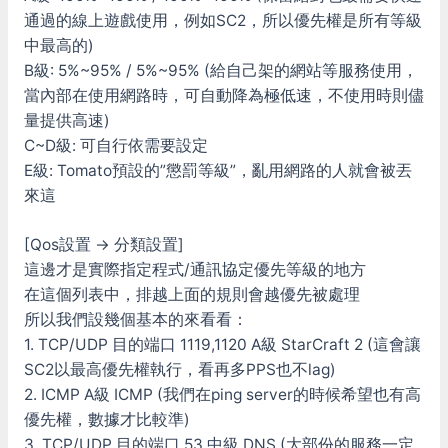
通過的線上遊戲使用，例如SC2，所以優先權是所有等級
中最高的)
B級: 5%~95% / 5%~95% (給自己架的網站等服務使用，
當內部在使用網路時，可自動降為極低速，不使用時則儘
量提供高速)
C~D級: 可自行依需要設定
E級: Tomato預設的”懲罰等級”，亂用網路的人就會被丟
來這
[Qos設置 -> 分類設置]
這邊才是實際指定程式/通訊協定優先等級的地方
在這個列表中，排越上面的規則會越優先被處理
所以我們設幾個基本的來看看：
1. TCP/UDP 目的端口 1119,1120 A級 StarCraft 2 (這會讓
SC2以最高優先權執行，看再多PPS也不lag)
2. ICMP A級 ICMP (我們在ping server的時候希望也有高
優先權，數據才比較準)
3. TCP/UDP 目的端口 53 中級 DNS (大部份的服務一定