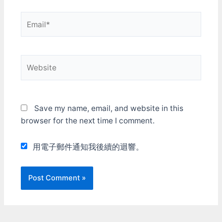
OBS是設定用QSV，一人各
後選擇剛才下載的檔案 這
作一件事省的切換 反正兩
Email*
樣就安裝好了ddurdle元件
個看起來都差不多 Youtube
庫 有了ddurdle元件庫之後
直播 Youtube能接受的直
“首頁->附加元件->附加元
播流量以前看人家說是
件瀏覽器”…
10Mbps 大概他後來有提
高，我測試的時候推
Website
20Mbps的串流給他，他也
還吃的進去 所以直播的時
候理論上我們只要在
20Mbps的範圍內儘可能餵
Save my name, email, and website in this
給他好一點的畫面就行了
這樣看起來其實用NVEC或
browser for the next time I comment.
QSV來餵就很夠了，不需要
為了追求壓縮率而用上CPU
用電子郵件通知我後續的迴響。
壓縮 而且重點是 不管你的
編碼怎麼選擇、流量怎麼設
定 上傳到Youtube之後，他
一定都會來個二次壓縮 —
把你的影片壓爛！ 我一面
直播推20Mbps的串流到
Youtube，一邊打開串流來
看 觀察上傳/下載使用的頻