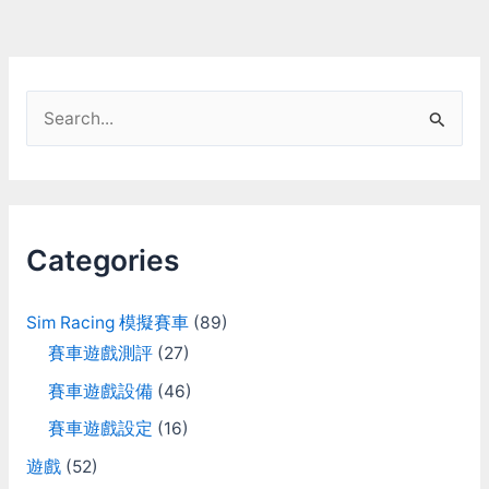
寬 可以發現Youtube傳回來
的流量只有大約5Mbps左
右而已 Youtube vs Twitch
Twitch不會作二次壓縮，可
以保留原檔 但他流量上限
S
只有3.5Mbps 這麼低的流
e
量就算用x264用高壓縮率
的方式來壓，還是很慘…
a
r
c
Categories
h
f
Sim Racing 模擬賽車
(89)
o
賽車遊戲測評
(27)
r
賽車遊戲設備
(46)
:
賽車遊戲設定
(16)
遊戲
(52)