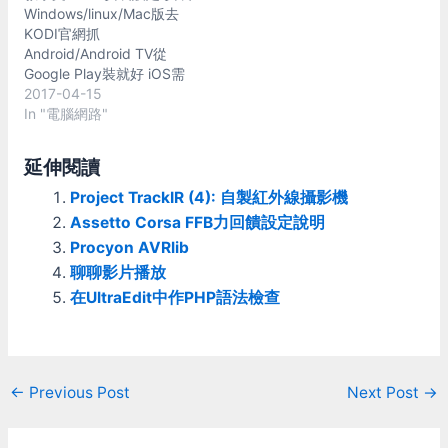
Windows/linux/Mac版去
較佳，同流量下畫質較好。
KODI官網抓
但是CPU跑不動的話也是白
Android/Android TV從
搭。 以x264為例，如果壓
Google Play裝就好 iOS需
縮方式設成為ultrafast、
要JB或用xcode才能安裝，
2017-04-15
superfast這些比較低負擔
不在這篇討論範圍，自己研
In "電腦網路"
的壓縮方式 出來的壓縮率
究 為了抓圖方便這邊用
跟硬體壓縮比起來其實也高
Windows版作示範 畫面以
明不到哪裏去 但是如果設
延伸閱讀
目前最新的v17為準 (和v16
定為veryfast以上CPU吃太
的畫面佈局不同) 設定 安裝
Project TrackIR (4): 自製紅外線攝影機
兇，跑遊戲就危險了 我用
好KODI之後打開 會看到他
i7-6700k去跑，還是覺得
Assetto Corsa FFB力回饋設定說明
的首頁，預設是英文介面
用x264壓縮負擔還是太重
Procyon AVRlib
按上方齒輪符號進入設定
了些 除非接錄影盒把畫面
聊聊影片播放
設定skin 預設是笨蛋模式，
導到另外一台電腦去壓縮
我們點他切換 變成專家模
在UltraEdit中作PHP語法檢查
不然我覺得單機軟體壓縮還
式，這樣才能顯示所有選項
是不太實際的作法 畢竟現
字型要先換成Arail based
在硬體壓縮用起來超輕鬆的
(基於Arail) 這很重要，不然
硬體壓縮 NVENC和QSV的
中文介面或字幕全都會變亂
壓縮品質我是覺得差別不
Post
←
Previous Post
Next Post
→
碼 把介面語言切換成中文
大，看自己有哪種就用 低
(我是習慣用英文介面就
navigation
流量(碼率，bitrate)的情況
是…) 回到首頁，首頁也變
下，兩個都一樣爛 只是差