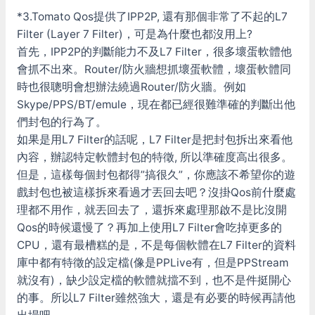
*3.Tomato Qos提供了IPP2P, 還有那個非常了不起的L7
Filter (Layer 7 Filter)，可是為什麼也都沒用上?
首先，IPP2P的判斷能力不及L7 Filter，很多壞蛋軟體他
會抓不出來。Router/防火牆想抓壞蛋軟體，壞蛋軟體同
時也很聰明會想辦法繞過Router/防火牆。例如
Skype/PPS/BT/emule，現在都已經很難準確的判斷出他
們封包的行為了。
如果是用L7 Filter的話呢，L7 Filter是把封包拆出來看他
內容，辦認特定軟體封包的特徵, 所以準確度高出很多。
但是，這樣每個封包都得”搞很久”，你應該不希望你的遊
戲封包也被這樣拆來看過才丟回去吧？沒掛Qos前什麼處
理都不用作，就丟回去了，還拆來處理那啟不是比沒開
Qos的時候還慢了？再加上使用L7 Filter會吃掉更多的
CPU，還有最槽糕的是，不是每個軟體在L7 Filter的資料
庫中都有特徵的設定檔(像是PPLive有，但是PPStream
就沒有)，缺少設定檔的軟體就擋不到，也不是件挺開心
的事。所以L7 Filter雖然強大，還是有必要的時候再請他