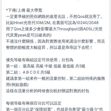
*下傳/上傳 最大帶寬
一定要準確的照你網路的速度去設，不然Qos就沒用了。
比如Hinet光世代10M/2M, 在裏面可設為10240/2048
用了Qos之後多少會影響最大Throughput(因ADSL/光世
代其實peak是可以破表的)
不過沒什麼關係，因為對實際使用來講沒什麼影響，而且
整體的順暢度大幅提昇，所以還是乖乖設下去吧！
優先等級有兩組設定可供使用，分別為
第一組： 最高級 高級 中級 低級 最低級 共5級
第二組： A B C D E 共5級
建議拿第一組來作一般的流量控制，第二組給特殊的服務
用(例如遊戲)
這樣在流量分析的時候會比較好辦認對應的封包
每個等級有兩個百分比可以設定
第一個百分比是”保障頻寬”，也就是你希望”最少最少”也