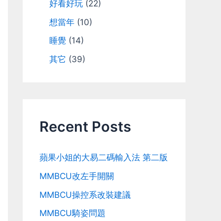
好看好玩
(22)
想當年
(10)
睡覺
(14)
其它
(39)
Recent Posts
蘋果小姐的大易二碼輸入法 第二版
MMBCU改左手開關
MMBCU操控系改裝建議
MMBCU騎姿問題