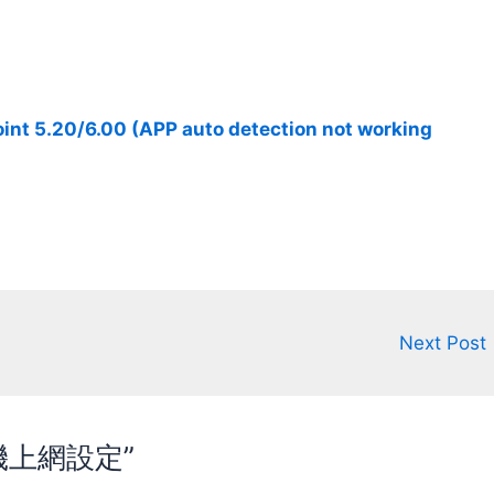
叫AimXY的 想說這比我自己做的還精
緻啊 既然有現成的可買，時間就省下
來不用自己做啦 然後仔細一看 乖乖
不得了，這玩意明明是IMU式的，竟
然支援6dof？ 要知道就算是VR的平
移定位都還要靠攝影機幫忙才作得到
int 5.20/6.00 (APP auto detection not working
光靠IMU一般都只能弄到3dof而已 看
他的介紹寫說，買一顆=3dof，買兩
顆一起用=5dof，買三顆=6dof 這麼
神奇？ 好奇之下我就買了2顆+幫朋
友買1顆，拿來測試一下了 驅動、文
件、設定 驅動和文件很難下載 官網
沒得下載，去到一個論壇才找到連結
但速度很慢，50mb的檔案傳了2個多
小時才傳完 驅動APP的畫面還是
寫"EARLY ACCESS" 設定方式有點難
Next Post
懂，稍微試了一下才知道他怎麼開始
用 每次要用都要連線感應器，如果有
3顆就要連3次 還好校正方面他只是
需要知道"前方"的方向 所以就算是3
顆感應器也只需要1次校正 但還是覺
 手機上網設定”
得有點麻煩就是 APP功能不多就基本
的而已 比如沒有辦法把歪頭轉換成平