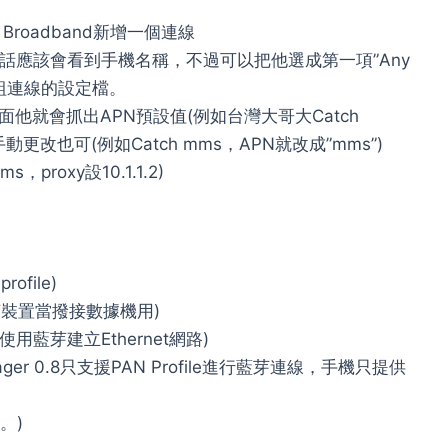
le Broadband新增一個連線
話應該會看到手機名稱，不過可以把他選成第一項”Any
一組連線的設定檔。
他就會抓出APN預設值(例如台灣大哥大Catch
或是手動更改也可(例如Catch mms，APN就改成”mms”)
roxy設10.1.1.2)
file)
，把藍芽裝置當撥接數據機用)
ng，使用藍芽建立Ethernet網路)
nager 0.8只支援PAN Profile進行藍芽連線，手機只提供
。)