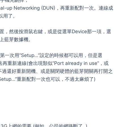
的手機先刪掉，
-up Networking (DUN)，再重新配對一次。連線成
可以用了。
，然後按滑鼠右鍵，或是從選單Device那一項，選
ng就能連上藍芽數據機。
第一次用”Setup…”設定的時候都可以用，但是選
再重新連線(會出現類似”Port already in use”，或
錯誤訊息。)。不過還好重新開機、或是關閉硬體的藍芽開關再打開之
etup…”重新配對一次也可以，不過太麻煩了)
G上網的需要 (例如，公司的網路斷了..)