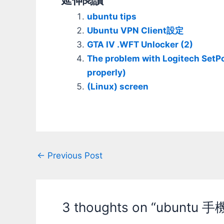
ubuntu tips
Ubuntu VPN Client設定
GTA IV .WFT Unlocker (2)
The problem with Logitech SetPo
properly)
(Linux) screen
Post
←
Previous Post
navigation
3 thoughts on “ubuntu