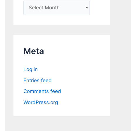
A
r
c
h
i
Meta
v
e
Log in
s
Entries feed
Comments feed
WordPress.org