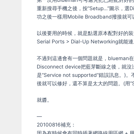
第一次用blueman可考慮先把已經配對好
重新搜尋手機之後，按”Setup…”圖示，選Dial
功之後一樣用Mobile Broadband撥接就
以後要用的時候，就是點選原本配對好的裝置
Serial Ports > Dial-Up Networki
不過到這邊會有一個問題就是，blueman在
Disconnect device把藍芽斷線之後，就沒法
是”Service not supported”
後就可以修好，還不算是太大的問題。(用”S
就醬。
—
20100816補充：
因為有時候會有同時插著網路線用區網 + 用3