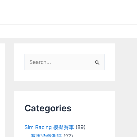
S
e
a
r
c
Categories
h
f
Sim Racing 模擬賽車
(89)
o
賽車遊戲測評
(27)