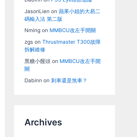
JasonLien
on
蘋果小姐的大易二
碼輸入法 第二版
Nming
on
MMBCU改左手開關
zgs
on
Thrustmaster T300故障
拆解維修
黑糖小饅頭
on
MMBCU改左手開
關
Dabinn
on
剎車還是煞車？
Archives