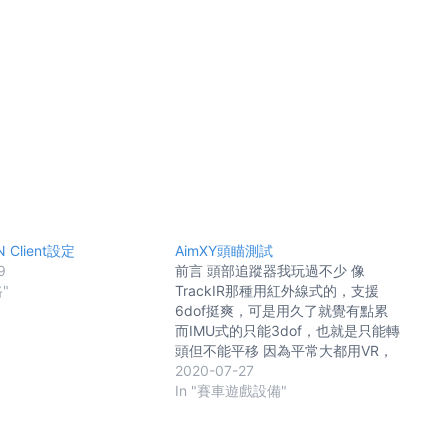
N Client設定
AimXY頭瞄測試
9
前言 頭部追蹤器我玩過不少 像
"
TrackIR那種用紅外線式的，支援
6dof挺爽，可是用久了就覺有點累
而IMU式的只能3dof，也就是只能轉
頭但不能平移 因為平常大都用VR，
用到後來覺得IMU式的相對簡單輕鬆
2020-07-27
一點 之前就自己製作個藍牙IMU的頭
In "賽車遊戲設備"
瞄，不過一忙就又擱著了 前陣子看到
有對岸玩飛行模擬的大大開發了這個