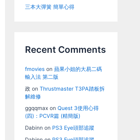
三本大彈簧 簡單心得
Recent Comments
fmovies
on
蘋果小姐的大易二碼
輸入法 第二版
政
on
Thrustmaster T3PA踏板拆
解維修
ggqqmax
on
Quest 3使用心得
(四)：PCVR篇 (精簡版)
Dabinn
on
PS3 Eye頭部追蹤
Dabinn
on
PS3 Eye頭部追蹤