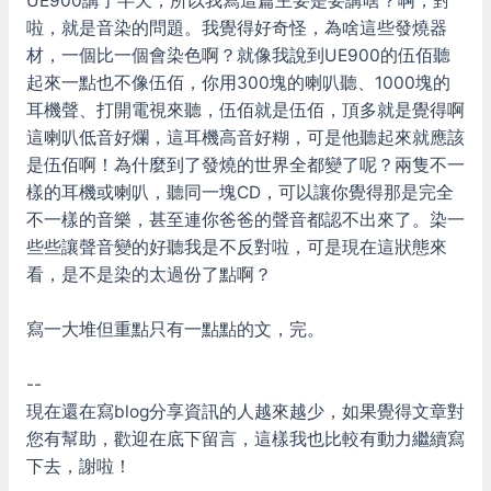
UE900講了半天，所以我寫這篇主要是要講啥？啊，對
啦，就是音染的問題。我覺得好奇怪，為啥這些發燒器
材，一個比一個會染色啊？就像我說到UE900的伍佰聽
起來一點也不像伍佰，你用300塊的喇叭聽、1000塊的
耳機聲、打開電視來聽，伍佰就是伍佰，頂多就是覺得啊
這喇叭低音好爛，這耳機高音好糊，可是他聽起來就應該
是伍佰啊！為什麼到了發燒的世界全都變了呢？兩隻不一
樣的耳機或喇叭，聽同一塊CD，可以讓你覺得那是完全
不一樣的音樂，甚至連你爸爸的聲音都認不出來了。染一
些些讓聲音變的好聽我是不反對啦，可是現在這狀態來
看，是不是染的太過份了點啊？
寫一大堆但重點只有一點點的文，完。
--
現在還在寫blog分享資訊的人越來越少，如果覺得文章對
您有幫助，歡迎在底下留言，這樣我也比較有動力繼續寫
下去，謝啦！