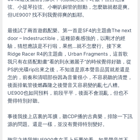
弦、小提琴拉弦、小喇叭銅管的顫動，怎麼聽就都是爽。
但UE900? 找不到我覺得爽的點耶。
最後試了兩首遊戲配樂。第一首是SF4的主題曲The next
door – Indestructible，這種節奏感強的，以剛才的經
驗，猜想應該是不行啦，果然…就不怎麼行。接下來
Ridge Racer R4的主題曲，Urban Fragments，這首歌
我只有在搭配動畫”看的到永瀨麗子”的時候覺得好聽，從
PS的光碟rip出來之後，不知道是原本聲音品質就差還是
怎的，前奏和清唱部份因為音量很小，不容易聽的清楚，
後面排氣管後燃轟隆之後聲音又容易變的亂七八糟。
UE900也如同預料，前段平平，後面不會混亂，但也不
覺得特別好聽。
事後我接上店裏的耳擴，聽CDP播的古典樂，排除一下訊
源的問題。還是一樣，並沒有覺得特別變好。
聽完之後我把UE900拿在手上反覆的看，如果聲音並不