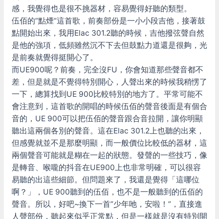
感，我覺得也是很不挑器材，容易覺得好聽的類型。
伍佰的”點煙”這首歌，前奏部份是一小小段吉他，接著鼓
點開始出來，我用Elac 301.2聽的時候，吉他撥弦聲自然
是他的強項，低頻雖然沉不下去但鼓點力道還是很夠，光
是前奏就覺得挺開心了。
而UE900呢？前奏，完全沒FU，你會知道那些聲音都不
差，但是就是不覺得特別開心，人聲出來的時候我稍愣了
一下，總算找到UE 900比較特別的地方了。平常可能不
會注意到，這首歌的開唱的時候伍佰的聲音後面是有個合
音的，UE 900可以把伍佰的聲音跟合音拉開，讓你明顯
聽出這兩個各別的聲音。這在Elac 301.2上也聽的出來，
但感覺就並不是那麼明顯，而一般價位比較低的器材，這
兩個聲音可能就是糊在一起的狀態。發聲的一些技巧，像
是轉音、喉嚨的抖音在UE900上也非常明確，可以很容
易聽的出這些細節。但問題來了，我還是覺得「這哪位
啊？」，UE 900聽到的伍佰，也不是一般聽到的伍佰的
聲音。所以，好吧~換下一首”少年吔，安啦！”，直接進
人聲部份，聽起來似乎正常點，但是一樣就是沒有特別開