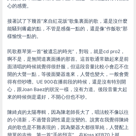
心的感覺。
接著試了下幾首”來自紅花坂”歌集裏面的歌，還是沒什麼
能騷到癢處的點，不管是感傷一點的，還是像”作飯歌”那
樣愉悅一點的。
民歌蔡琴第一首”被遺忘的時光”，對啦，就是cd pro2，
啊不是，是無間道裏面播的那首。這首歌通常聽起來是前
面清唱的時候就覺得很舒服，但這段音量比較小會忍不住
開的大聲一點，等後面樂器進來，人聲也變大，一般會覺
得有些吵嘈。UE 900在播前段的時候，還是沒有特別開
心，跟Joan Baez的狀況一樣，沒有力道。後段音量大起
來的時候倒是還好，不開心但也不吵。
陳綺貞的太陽專輯，因為陳老師長大了，唱法較不像以往
的小清新，不過聲音調性還是沒變的。說實在我覺得陳綺
貞的歌也是不難表現的，因為樂器大都很單純，人聲配上
簡單的吉他。第一首”手的預言”，在Koss KEB70上挺