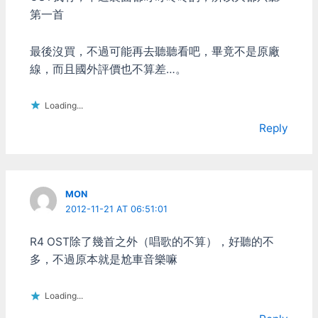
Nano的按鍵本身比較沒有
錯，可是整段聽起來就沒有
第一首
彈性吧…
覺得特別開心；而Elac
301.2的感覺則是，一個聲
最後沒買，不過可能再去聽聽看吧，畢竟不是原廠
音出來，哇，這地方爽！另
一個聲音出來，哇，這好！
線，而且國外評價也不算差…。
整首歌裏面很多驚奇。 之
前就發現像人喉嚨一些細微
Loading...
的聲音、或是像小提琴拉
弦、或是唇齒音和氣音，
Reply
Elac 301.2的表現都超好。
還有一個就是動態，聲音大
轉小或小轉大的時候，都有
一種莫名的快感，他的小聲
感覺像氣弱游絲但還不會
MON
斷，大聲又可以到很暴。有
2012-11-21 AT 06:51:01
出現這種地方的時候就會覺
的，哇，讚！ Elac 301.2對
R4 OST除了幾首之外（唱歌的不算），好聽的不
那種會抖的聲音反應特好，
多，不過原本就是尬車音樂嘛
不管是樂器或人聲，這種地
方聽起來就挺爽，切回
ACS45.1，抖是有在抖，可
Loading...
是覺得抖的變慢了，有點像