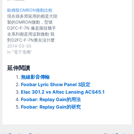
301.2 vs Altec Lansing
歐姆龍OMRON微動比較
ACS45.1 34000元與3300
現在很多滑鼠用的都是大陸
元喇叭的PK ACS45.1是個
製的OMRON微動，型號
挺厲害的傢伙，雖然當初
D2FC-F-7N 像是羅技幾乎
(十幾年前)才賣3300，可
全系列都是用這顆微動 我
是我前陣子去店裏聽了好一
對D2FC-F-7N實在沒什麼
些喇叭，覺得8000以下的
好感 用不了多久就開始連
2014-03-30
全都被ACS45.1打死了，包
點 以前羅技還用日製
In "電子電機"
括Altec自己，現在的Altec
OMRON的時候，耐用度好
真的很糟啊。在店裏聽完覺
多了 考慮要換日製OMRON
得唯一會讓我想買的是
延伸閱讀
的話 先認識一下型號 比較
AEgo M，這喇叭還挺有趣
容易買到的是D2F系列 D2F
無線影音傳輸
的，不過是題外話就先不提
是OMRON的長效系列 型號
啦。 ACS45.1是2.1聲道的
Foobar Lyric Show Panel 3設定
中： 帶有01字樣的，使用
系統，衛星喇叭用的是單顆
Elac 301.2 vs Altec Lansing ACS45.1
金合金接點，耐用度10萬次
3吋全音域單體，超低音則
Foobar: Replay Gain的用法
沒有01字樣的，使用銀合金
是6.5吋。他低音的量有點
接點，耐用度3萬次 帶有F
Foobar: Replay Gain的研究
可怕，所以一般我大都只開
字樣的，最大力量為
不到1/4，不會開太多。
0.74N，按鍵較輕 沒有F字
Elac 301.2是一顆超級小的
樣的，最大力量為1.47N，
喇叭，跟ACS45.1的衛星喇
按鍵較重 以耐用度來考慮
叭差不多大小，大概就一個