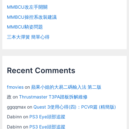
MMBCU改左手開關
MMBCU操控系改裝建議
MMBCU騎姿問題
三本大彈簧 簡單心得
Recent Comments
fmovies
on
蘋果小姐的大易二碼輸入法 第二版
政
on
Thrustmaster T3PA踏板拆解維修
ggqqmax
on
Quest 3使用心得(四)：PCVR篇 (精簡版)
Dabinn
on
PS3 Eye頭部追蹤
Dabinn
on
PS3 Eye頭部追蹤