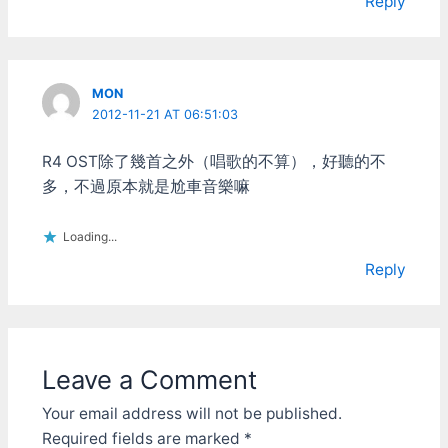
Reply
Elac 301.2一秒抖了100
次，可是ACS45.1偷懶只抖
了十次的感覺。 Elac的喇
叭重視反應和解析度，可能
是這樣所以那種抖的聲音表
MON
現才會特好。另外就是用
2012-11-21 AT 06:51:03
Elac 301.2聽的時候會有節
奏變快的錯覺，聲音爆出來
R4 OST除了幾首之外（唱歌的不算），好聽的不
很快，收掉的時候也是瞬間
多，不過原本就是尬車音樂嘛
結束。這我想不透，明明歌
播速度都一樣，拍子是一樣
快的，為什麼他會覺得特別
Loading...
快呢？ ACS45.1的聲音真
的不差，之前嫌他暗聲，不
Reply
過A/B測試的時候我發現錯
怪他了。我之前很少把他開
大聲來聽，而Elac 301.2隨
便就會開到現在聽的音量，
可能是因為Elac 301.2開大
Leave a Comment
聲的時候並不會特別覺得吵
吧。ACS45.1大概碰碰碰的
Your email address will not be published.
聲音太多了，所以很少會想
Required fields are marked
*
把音量轉大。 ACS45.1雖