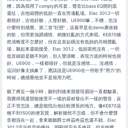
糟，因為我用了comply的耳套，聲音比bass EQ開到底
還扯，吉他箱體的低頻一直在旁邊亂場。Elac 301.2一切
都很好，吉他好聽，人聲好聽。UE900嘛，不糟，也沒
什麼特別感覺。第二首”狂戀”，這最早是在demo裏收錄
的歌，但用更強調感情、稍微狂亂的方式來唱。KEB70雖
然清晰度不怎麼好，但在這首起碼沒有低頻的共嗚聲亂
場，聽起來還能接受。Elac 301.2，低頻當然沒有，一些
低音細節是聽不到的，但人聲清晰，表現力道的時候也很
好。UE900，一樣都很好，但就是沒感情….。沒感情，
這詞好像太抽象了，應該說是UE900在一些歌手”用力”的
時候，總感覺他並不是很用力吧。
聽了將近一個小時，聽到到後來我發現眉頭一直都皺著。
我覺得我還蠻能接受不一樣的器材發出不一樣的聲音，反
正不管怎說，總是能找出他比較擅長的地方。像KEB70這
種不到1500的便宜貨，解析雖然不怎樣，但不會什麼聲
音都混在一起，拿來聽聽爵士咚茲咚茲也還不錯。Elac
301.2這沒低音的傢伙，明顯就完全不咚茲，但吉他撥