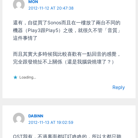
就不會從喇叭發出那些低音
MON
按鈕還不下去的那種感覺)
來。 前言講完了，來講A/B
2012-11-12 AT 20:47:38
用力卯起來按的話，兩個的
測試時的感覺吧！ 一開始
連擊速度差不多 我用十秒
最明顯的就是切到Elac
還有，自從買了Sonos而且在一樓放了兩台不同的
測試，平均大概是每秒6次
301.2的時候，bass聲的董
機器（Play3跟Play5）之後，就很久不管「音質」
點擊 D2F-01F按起來的感
~咚~幾乎都不見了，聽是
覺比較快，但實際上點擊的
聽的到，可是變的沒感覺。
這件事情了
總數差不多 因為01F偶爾會
ACS45.1雖然重低音只開一
因為按鍵沒彈回來而失誤 *
點點，但是董~咚~超明
而且其實大多時候我比較喜歡有一點回音的感覺，
段落感 不知道是不是D2F-
顯。兩邊這樣切來切去的時
01F和D2FC-F-7N按起來比
完全跟發燒扯不上關係（還是我腦袋燒壞了？）
候覺得有點失落，Elac
較輕鬆的關係 覺得段落感
301.2怎麼變的這麼乾扁
比較好 D2F-01反正就是得
(因為都沒重低音)。具體形
Loading...
有點出力才按的下去，管他
容的話，在ACS45.1董~咚
什麼段落不段落的 * 不同的
~的重低音，到Elac 301.2
Reply
滑鼠 我用G700裝DF2-01
上面大概是拿菜刀柄敲塑膠
用了一天，覺得實在太硬，
占板的感覺。 聽ACS45.1
也沒說用多久就覺得手快廢
如果是仔細去跟他的鼓點和
了 改為裝DF2-01F，是有
Base點的話，還挺不錯的
DABINN
點軟，不過跟原本D2FC-F-
接下來試著不要一直切來切
7N還挺像的 另外在VX
2012-11-13 AT 19:02:59
去，每個喇叭各聽一段時間
Nano上裝DF2-01F就比較
再切換，感覺又不一樣了。
明顯覺得變軟 可能VX
ACS45.1有董~咚~是不
OST我有，不過裏面都叮叮咚咚的，所以大都只聽