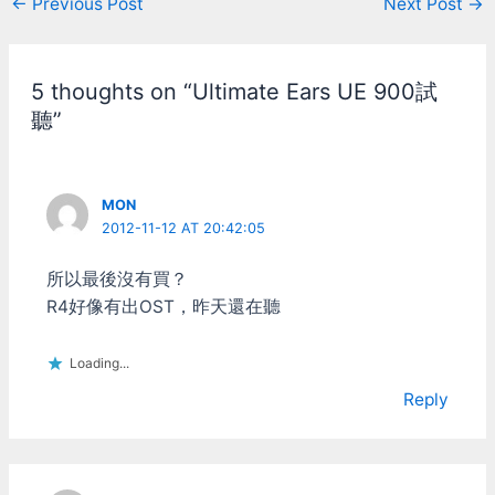
Post
←
Previous Post
Next Post
→
的話，當然就是選帶01的型
馬克杯那麼大吧。他中音單
號 D2F-01以及D2F-01F 直
navigation
體是操場那種型狀的，佔滿
接形容一顆微動開關的手
所有障板的區域。兩邊半圓
感，可能不是那麼容易瞭解
的部份大約是3吋的直徑，
5 thoughts on “Ultimate Ears UE 900試
以下就用大部份滑鼠原廠配
把兩個半圓合起來就跟
的D2FC-F-7N來作對比 *
聽”
ACS45.1的單體一樣大小，
聲音 D2FC-F-7N的聲音最
然後再加上直線部份的面
為清脆，還蠻明快的感覺
積，總面積大約是比一般
D2F-01/01F的聲音差不
3.5吋的單體再大一些，就
多，都比較悶一點 不過裝
MON
當作是3.5吋的好了。他在
進滑鼠之後，聲音就沒多大
2012-11-12 AT 20:42:05
中低音振膜前方又有一顆高
差別 反而是滑鼠的按鈕本
音單體，但和一般同軸喇叭
身影響聲音比較大 聲音大
不一樣的是他高音單體並不
所以最後沒有買？
小也都差不多，不會有那一
是在軸心，而是在中央偏上
R4好像有出OST，昨天還在聽
顆特別吵 * 力道 以D2FC-
的地方。 Elac 301.2當然也
F-7N為標準的話 D2F-01F
可以配超低音，不過原廠一
的按壓力量偏軟一點點，回
Loading...
隻sub woofer大概要四、
彈速度也比較慢 D2F-01硬
五個萬吧，所以我沒買 :p
Reply
很多，且回彈快速 連續快
兩組喇叭光看規格就知道
速點擊的時候， D2F-01F
Elac 301.2低音比較弱，而
會覺得回彈速度太慢而點不
且事實上他原廠就把低音從
快 D2F-01反倒是覺得按鈕
80Hz以下直接切除，根本
太硬而點不快...(出力了，