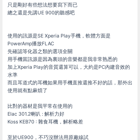
只是剛好有些想法想要寫下而已
總之還是先講UE 900的聽感吧
使用的訊源是SE Xperia Play手機，軟體方面是
PowerAmp播放FLAC
先確認等化器之類的選項全關
用手機當訊源是因為裏頭的音樂都是我非常熟悉的
加上Xperia Play的音質還算可以，大約是PC內建音效的
水準
而且耳道式的耳機如果用手機直推還推不好的話，那外出
使用就有點麻煩了
比對的器材是我平常在使用的
Elac 301.2喇叭 : 解析力好
Koss KEB70 : 雜食耳機，解析略差
至於UE900，不巧沒辦法用原廠線試