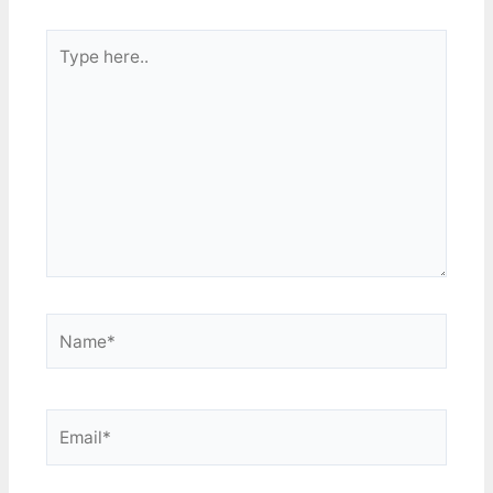
然是用一顆3吋全音域，沒
Type
有獨立的高音單體。可是並
不會覺得他聲音糊糊的，其
here..
實是還挺好聽的，只是覺得
沒有像戴耳機那種細節都很
清楚的感覺。Elac 301.2則
是不管音量大或小的時候，
都有很豐富的細節，而且他
雖然解析力高，但大音量也
不會覺得剌耳。 鋼琴高音
的時候有非常明顯的差別，
Elac 301.2聽起來就像彈鋼
琴的時候高音琴鍵敲下去的
那種感覺，ACS45.1的話，
Name*
聽的出是鋼琴聲沒錯，但好
像少了什麼。 林隆旋 天使
詩篇 track07…
Email*