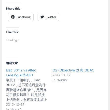
Share this:
Facebook
Twitter
Like this:
Loading...
相關文章
Elac 301.2 vs Altec
O2 (Objective 2) 與 ODAC
Lansing ACS45.1
2012-11-17
剛買了一組喇叭，Elac
In "Audio"
301.2，想不通這玩意為什
麼聽起來這麼"爽"，是因為
花了很多錢嗎？ 於是我接
上切換器，拿來跟原本桌上
的Altec Lansing ACS45.1
2012-10-15
作A/B測試 所以這篇是 Elac
In "Audio"