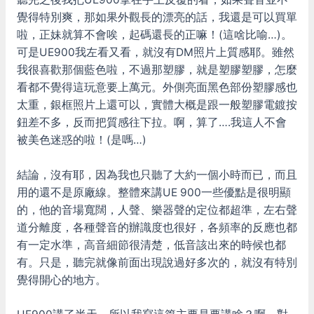
覺得特別爽，那如果外觀長的漂亮的話，我還是可以買單
啦，正妹就算不會唉，起碼還長的正嘛！(這啥比喻…)。
可是UE900我左看又看，就沒有DM照片上質感耶。雖然
我很喜歡那個藍色啦，不過那塑膠，就是塑膠塑膠，怎麼
看都不覺得這玩意要上萬元。外側亮面黑色部份塑膠感也
太重，銀框照片上還可以，實體大概是跟一般塑膠電鍍按
鈕差不多，反而把質感往下拉。啊，算了….我這人不會
被美色迷惑的啦！(是嗎…)
結論，沒有耶，因為我也只聽了大約一個小時而已，而且
用的還不是原廠線。整體來講UE 900一些優點是很明顯
的，他的音場寬闊，人聲、樂器聲的定位都超準，左右聲
道分離度，各種聲音的辦識度也很好，各頻率的反應也都
有一定水準，高音細節很清楚，低音該出來的時候也都
有。只是，聽完就像前面出現說過好多次的，就沒有特別
覺得開心的地方。