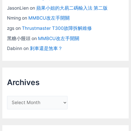
JasonLien
on
蘋果小姐的大易二碼輸入法 第二版
Nming
on
MMBCU改左手開關
zgs
on
Thrustmaster T300故障拆解維修
黑糖小饅頭
on
MMBCU改左手開關
Dabinn
on
剎車還是煞車？
Archives
A
r
c
h