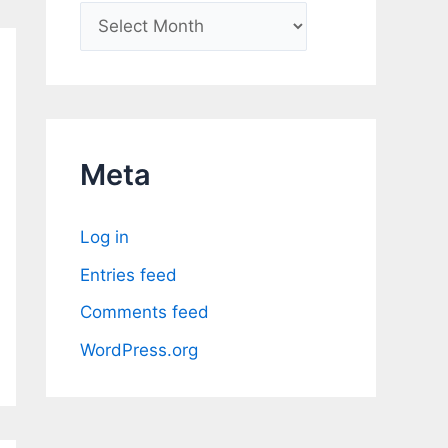
A
r
c
h
i
Meta
v
e
Log in
s
Entries feed
Comments feed
WordPress.org