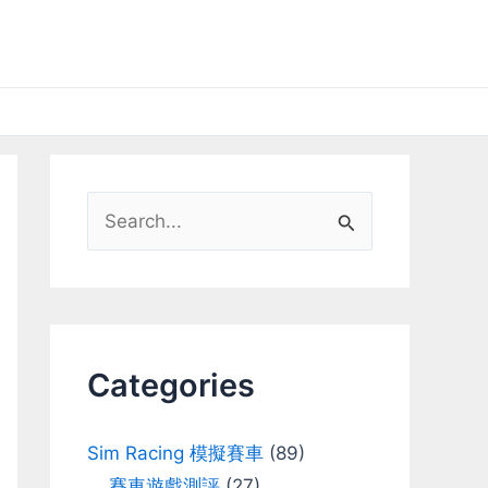
S
e
a
r
c
Categories
h
f
Sim Racing 模擬賽車
(89)
o
賽車遊戲測評
(27)