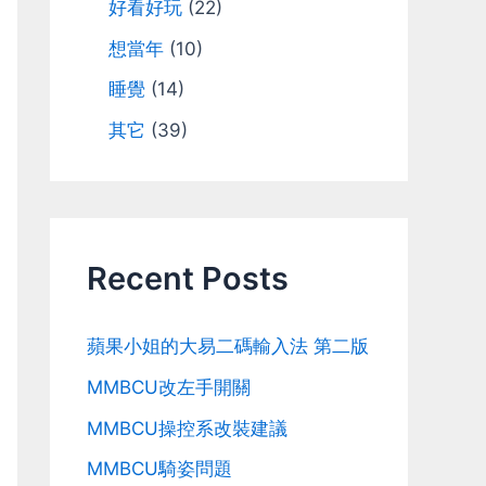
好看好玩
(22)
想當年
(10)
睡覺
(14)
其它
(39)
Recent Posts
蘋果小姐的大易二碼輸入法 第二版
MMBCU改左手開關
MMBCU操控系改裝建議
MMBCU騎姿問題