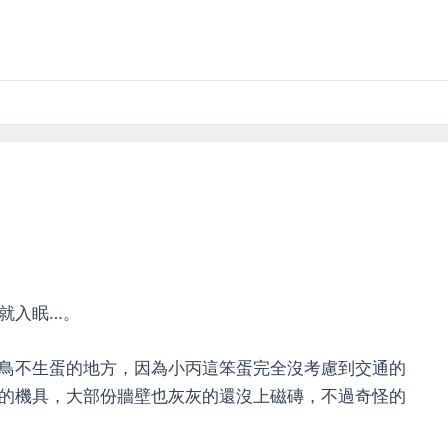
就入眠…。
鳥不生蛋的地方，因為小丙這笨蛋完全沒考慮到交通的
的機具，大部份牆壁也灰灰的還沒上磁磚，不過奇怪的