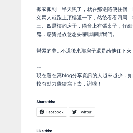
搬家搬到一半天黑了，就在那邊隨便住個一
弟兩人就跑上頂樓避一下，然後看看四周，
三、四層樓的房子，陽台上有張桌子，仔細
鬼，感覺是故意想要嚇唬嚇唬我們。
蠻累的夢…不過後來那房子還是給他住下來
--
現在還在寫blog分享資訊的人越來越少
較有動力繼續寫下去，謝啦！
Share this:
Facebook
Twitter
Like this: