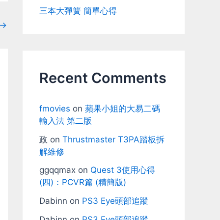
三本大彈簧 簡單心得
→
Recent Comments
fmovies
on
蘋果小姐的大易二碼
輸入法 第二版
政
on
Thrustmaster T3PA踏板拆
解維修
ggqqmax
on
Quest 3使用心得
(四)：PCVR篇 (精簡版)
Dabinn
on
PS3 Eye頭部追蹤
Dabinn
on
PS3 Eye頭部追蹤