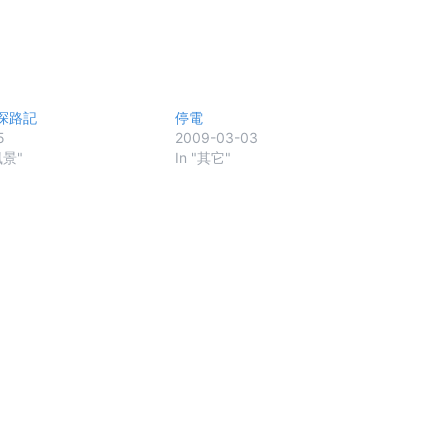
探路記
停電
5
2009-03-03
風景"
In "其它"