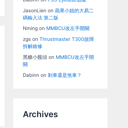
JasonLien
on
蘋果小姐的大易二
碼輸入法 第二版
Nming
on
MMBCU改左手開關
zgs
on
Thrustmaster T300故障
拆解維修
黑糖小饅頭
on
MMBCU改左手開
關
Dabinn
on
剎車還是煞車？
Archives