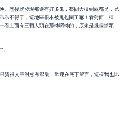
晚。然後就發現那邊有好多鬼，整間大樓到處都是，兄
乖乖不得了，這地區根本被鬼包圍了嘛！看對面一棟
一看上面有三顆人頭在那轉啊轉的，原來是幾個斷頭
了。
，如果覺得文章對您有幫助，歡迎在底下留言，這樣我也比