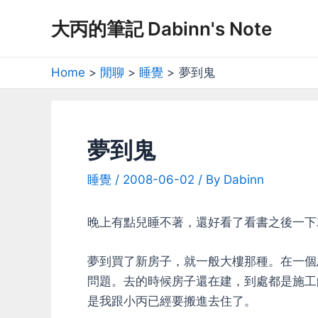
Skip
大丙的筆記 Dabinn's Note
to
content
Home
閒聊
睡覺
夢到鬼
夢到鬼
睡覺
/
2008-06-02
/ By
Dabinn
晚上有點兒睡不著，還好看了看書之後一下
夢到買了新房子，就一般大樓那種。在一個
問題。去的時候房子還在建，到處都是施工
是我跟小丙已經要搬進去住了。