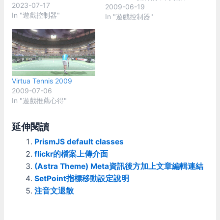
2023-07-17
本體和XBOX的是一模一樣
2009-06-19
In "遊戲控制器"
的東西。最容易分辦的方式
In "遊戲控制器"
是包裝的顏色，XBOX360
用的是綠色的，PC用的是
紅色的包裝。 XBOX360搖
桿有分有線的和無線的版
本， 有線版：紅色包裝和
綠色包裝只差在裏面多了
Virtua Tennis 2009
PC用的Driver，價錢貴一些
2009-07-06
些。Driver可以自己去微軟
In "遊戲推薦心得"
網站下載，所以買綠色包或
直接去拔XBOX的來用就可
以了。 無線版：紅色包裝
延伸閱讀
多了一顆PC用的無線接收
PrismJS default classes
器。接收器雖然也可以單獨
flickr的檔案上傳介面
買到，不過單買的話一顆就
要6、700；所以還是買紅
(Astra Theme) Meta資訊後方加上文章編輯連結
色包裝的比較划算，大概
SetPoint指標移動設定說明
1500左右。 硬體功能 無線
注音文退散
接收器可以同時與四支搖桿
配對，使用時和用
XBOX360一樣，上面的大