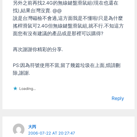
日本老兄，寫了非常棒的
另外之前再找2.4G的無線鍵盤滑鼠組(現在也還在
Driver來給XBOX360搖桿
找),結果台灣沒賣. @@
使用。(沒取名字) 網址在：
說是台灣磁檢不會過,這方面我是不懂啦!只是為什麼
http://www.katch.ne.jp/~
搖桿滑鼠可2.4G但無線鍵盤滑鼠組,就不行.不知這方
morii/index.html 安裝完成
後，原本控制台裏面的陽春
面您有沒有建議的產品或是那裡可以購得?
搖桿設定介面就會變很多功
能可以用。 像是兩個食指
再次謝謝你精彩的分享.
扳機原本只能共用一軸，用
這個Driver之後就可以自行
更改為兩個獨立軸，或是不
PS:因為符號使用不當,留了幾篇垃圾在上面,煩請刪
需要類比軸的話把他指定成
除,謝謝.
按鈕也可以。所有的軸向和
按鈕都可以獨立指定/關閉/
互換，每個軸的deadzone
Loading...
也都能夠調整。就連D-
Reply
pad(十字鍵)被內定指定為
POV在許多遊戲無法支援的
問題，也能透過將D-pad設
定為按鈕的方式來解決。
不過這Driver在多搖桿的情
大丙
況下不像原廠的可以自動新
2006-07-22 AT 20:27:47
增那麼方便， 另外最糟的