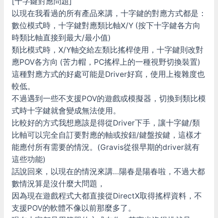
[十字鍵對應問題]
以現在我看過的所有產品來講，十字鍵的對應方式都是：
數位模式時，十字鍵對應類比軸X/Y (按下十字鍵各方向
時類比軸直接到最大/最小值)
類比模式時，X/Y軸交給左類比搖桿使用，十字鍵則改對
應POV各方向 (苦力帽，PC搖桿上的一種視野切換裝置)
這種對應方式的好處可能是Driver好寫，使用上複雜度也
較低。
不過遇到一些不支援POV的遊戲或模擬器，切換到類比模
式時十字鍵就會變成無法使用。
比較好的方式我想應該是得從Driver下手，讓十字鍵/類
比軸可以完全自訂要對應的軸或按鈕/鍵盤按鍵，這樣才
能應付所有需要的情況。(Gravis從很早期的driver就有
這些功能)
話說回來，以現在的情況來講…陽春是陽春啦，不過大都
數情況算是沒什麼大問題，
因為現在遊戲程式大都直接從DirectX取得搖桿資料，不
支援POV的軟體不像以前那麼多了。