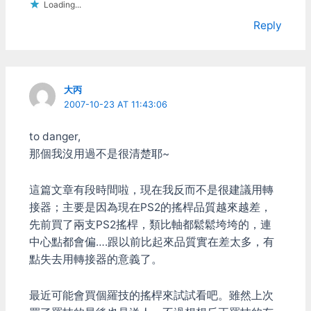
Loading...
Reply
大丙
2007-10-23 AT 11:43:06
to danger,
那個我沒用過不是很清楚耶~
這篇文章有段時間啦，現在我反而不是很建議用轉
接器；主要是因為現在PS2的搖桿品質越來越差，
先前買了兩支PS2搖桿，類比軸都鬆鬆垮垮的，連
中心點都會偏….跟以前比起來品質實在差太多，有
點失去用轉接器的意義了。
最近可能會買個羅技的搖桿來試試看吧。雖然上次