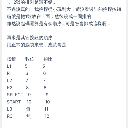
1、2號的排列是還不錯..
不過說真的，我搖桿從小玩到大，還沒看過誰的搖桿按鈕
編號是把1號放在上面，然後繞成一圈排的
雖然說起碼還算是有個順序…可是怎會排成這樣啊…
再來是其它按鈕的順序
用正常的腦袋來想，應該會是
按鍵 數位 類比
L1 5 5
R1 6 6
L2 7 7
R2 8 8
SELECT 9 9
START 10 10
L3 無 11
R3 無 12