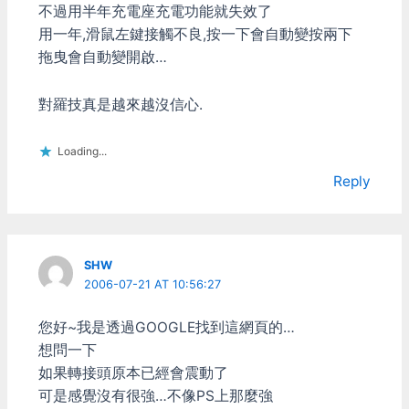
搖桿支援根本就亂寫，在自
不過用半年充電座充電功能就失效了
定義搖桿按鈕和UI操作上都
用一年,滑鼠左鍵接觸不良,按一下會自動變按兩下
非常的不順手。可是只要把
拖曳會自動變開啟…
XBOX360搖桿一接上去，
嘿~什麼都對了。"按鈕都跟
原本XBOX360的一模一樣
對羅技真是越來越沒信心.
耶"， 多開心哪。 微軟為了
XBOX 360的搖桿能在PC
Loading...
上使用，又搞出了個另一套
叫作Xinput的搖桿驅動程式
Reply
界面。詳情是怎樣我沒去研
究，不過我用屁股想是覺
得，應該是微軟為了這些
XBOX360的遊戲廠商移植
方便就多搞了一套API來讓
SHW
他們呼叫，這樣程式就不用
2006-07-21 AT 10:56:27
改，只要照著原本在
XBOX360上面一樣的寫法
您好~我是透過GOOGLE找到這網頁的…
就行了。結果咧？就變成了
想問一下
今天這個局面。遊戲廠商有
如果轉接頭原本已經會震動了
現成的東西可以用，當然就
懶的再好好的寫原本標準的
可是感覺沒有很強…不像PS上那麼強