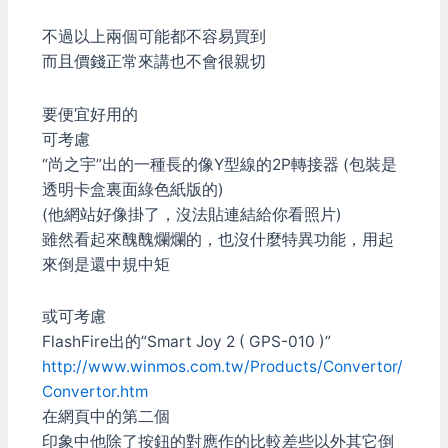
不過以上兩個可能都不容易買到
而且價錢正常來講也不會很親切
要便宜好用的
可考慮
“尚之宇”出的一種長的像Y型線的2P轉接器 (包裝是
透明卡盒裏面綠色紙版的)
(他網站好像掛了，沒法貼連結給你看照片)
雖然看起來醜醜爛爛的，也沒什麼特異功能，用起
來倒是還中規中矩
或可考慮
FlashFire出的”Smart Joy 2 ( GPS-010 )”
http://www.winmos.com.tw/Products/Convertor/
Convertor.htm
在網頁中的第二個
印象中他除了按鈕的對應作的比較差些以外其它倒