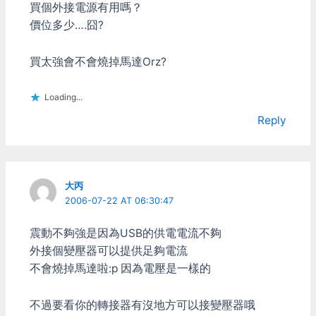
DirectX裏面搖桿的
買個外接電源有用嗎？
DirectInput支援。 這叫其
價位多少….囧?
它非微軟的搖桿以後怎麼混
下去啊？ 軟體功能 雖然在
XBOX360移植的遊戲上表
買太強會不會燒掉馬達Orz?
現的那麼美好，但以單純以
軟體功能來看的話，這隻搖
Loading...
桿真的是爛到爆。 首先是
DirectInput的問題，微軟
Reply
根本就沒有好好的替他寫
Driver。在大多數使用標準
DirectX介面來呼叫搖桿的
遊戲裏面，這支搖桿連震動
功能都不能用。這不是連路
大丙
邊200塊搖桿都有的功能
2006-07-22 AT 06:30:47
嗎？ 另外就是微軟連搖桿
的設定介面都懶的替他寫，
震動不夠強是因為USB的供電電流不夠
就只用了Windows內建的
外接個變壓器可以提供足夠電流
那個陽春介面。所以像是自
不會燒掉馬達啦:p 因為電壓是一樣的
定義按鈕、類比軸曲
線/deadzone之類的通通都
無法調整。偏偏XBOX360
不過要看你的轉接器有沒地方可以接變壓器哦
的類比軸作的又不是很準，