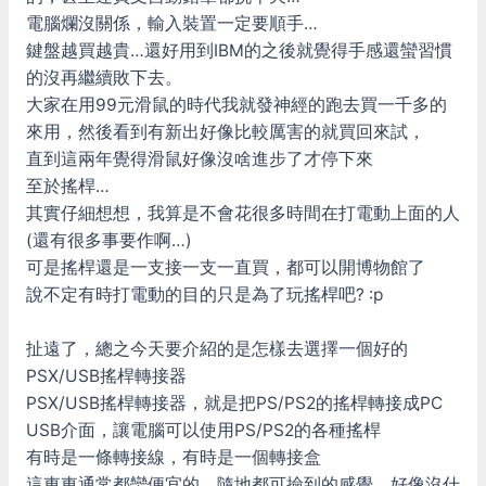
電腦爛沒關係，輸入裝置一定要順手…
鍵盤越買越貴…還好用到IBM的之後就覺得手感還蠻習慣
的沒再繼續敗下去。
大家在用99元滑鼠的時代我就發神經的跑去買一千多的
來用，然後看到有新出好像比較厲害的就買回來試，
直到這兩年覺得滑鼠好像沒啥進步了才停下來
至於搖桿…
其實仔細想想，我算是不會花很多時間在打電動上面的人
(還有很多事要作啊…)
可是搖桿還是一支接一支一直買，都可以開博物館了
說不定有時打電動的目的只是為了玩搖桿吧? :p
扯遠了，總之今天要介紹的是怎樣去選擇一個好的
PSX/USB搖桿轉接器
PSX/USB搖桿轉接器，就是把PS/PS2的搖桿轉接成PC
USB介面，讓電腦可以使用PS/PS2的各種搖桿
有時是一條轉接線，有時是一個轉接盒
這東東通常都蠻便宜的，隨地都可撿到的感覺，好像沒什