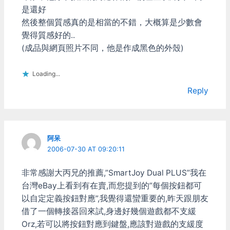
是還好
然後整個質感真的是相當的不錯，大概算是少數會
覺得質感好的..
(成品與網頁照片不同，他是作成黑色的外殼)
Loading...
Reply
阿呆
2006-07-30 AT 09:20:11
非常感謝大丙兄的推薦,”SmartJoy Dual PLUS”我在
台灣eBay上看到有在賣,而您提到的”每個按鈕都可
以自定定義按鈕對應”,我覺得還蠻重要的,昨天跟朋友
借了一個轉接器回來試,身邊好幾個遊戲都不支緩
Orz,若可以將按鈕對應到鍵盤,應該對遊戲的支緩度