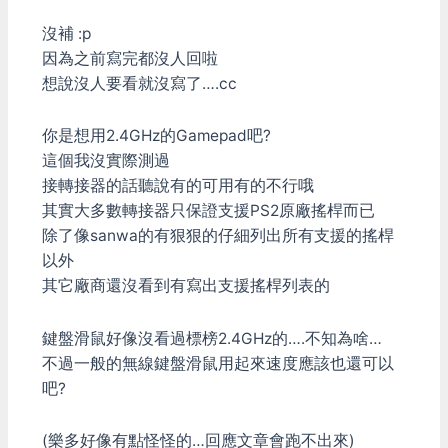
是，他並沒有支援Xinput，
沒補 :p
安裝這驅動程式後會變成一
般的DirectInput的搖桿，
因為之前寫完都沒人回啦
....純Xinput的遊戲又不能玩
想說沒人要看就沒寫了….cc
了。 暫時的解決方式是：
利用Xinput模擬程式來欺騙
你是想用2.4GHz的Gamepad吧?
遊戲 這種程式的原理是，
在遊戲或系統目錄放入假的
這個我沒實際測過
Xinput的dll，把Xinput的動
接轉接器的話聽說有的可用有的不行哦
作轉到DirectInput搖桿上
其實大多數轉接器只保證支援PS2原廠搖桿而已
阿豆啊寫的，XBOX 360
除了像sanwa的有狠狠的仔細列出所有支援的搖桿
Controller emulator (需編
寫設定檔，但功能強，建議
以外
使用) x360ce vibmod…
其它廠商還沒看到有寫出支援搖桿列表的
鍵盤滑鼠好像沒看過標榜2.4GHz的….不知為啥…
不過一般的無線鍵盤滑鼠用起來速度應該也還可以
吧?
(樂多好像有點怪怪的…回應文章會跑不出來)