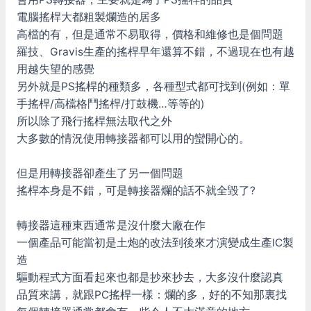
電腦搖桿大都粗製爛造的居多
高檔的有，但是通常不易取得，價格和維修也是個問題
羅技、Gravis生產的搖桿早年還算不錯，不過現在也有越
用越失望的感覺
另外就是PS搖桿的種類多，各種型式都可找到(例如：單
手搖桿/高檔格鬥搖桿/打鼓機…等等的)
所以除了飛行搖桿無法取代之外
大多數的情況使用轉接器都可以用的蠻開心的。
但是用轉接器卻產生了另一個問題
搖桿本身是不錯，可是轉接器爛的話不就全毀了?
轉接器這種東西通常是沒什麼大廠在作
一個產品可能當初是土炮的改法到後來才演變成生產IC製
造
驅動程式方面看起來也都是抄來抄去，大多沒什麼認真
品質來講，就跟PC搖桿一樣：爛的多，好的不知那裏找