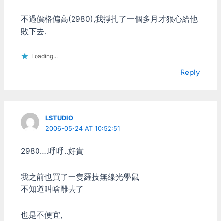
沒有看到那支搖桿可以作的
這麼過份的，所以以硬體功
不過價格偏高(2980),我掙扎了一個多月才狠心給他
能來講，PS3搖桿還是無人
敗下去.
能敵啊。 XBOX360搖桿上
面的兩個扳機鈕設計不錯，
Loading...
手感比PS3的好多了。不過
我很不能接受他左右類比搖
Reply
桿一高一低的設計，除
了"不想跟PS3一樣"以外，
實在想不出有什麼理由要把
類比搖桿搞成這樣。 支援
性 雖然XBOX360搖桿在硬
LSTUDIO
體上輸了，可是他贏在一個
2006-05-24 AT 10:52:51
非常重要的地方，就是：這
支搖桿非常適合蠢蛋使用。
2980….呼呼..好貴
近年來PC上的遊戲越來越
鳥、原生或有創意的遊戲越
來越少，尤其是那些需要用
我之前也買了一隻羅技無線光學鼠
到搖桿的遊戲，有非常多數
不知道叫啥雕去了
都是從XBOX360移植過來
的。然後這些遊戲廠商呢，
也是不便宜,
移植遊戲又一點都不用心，