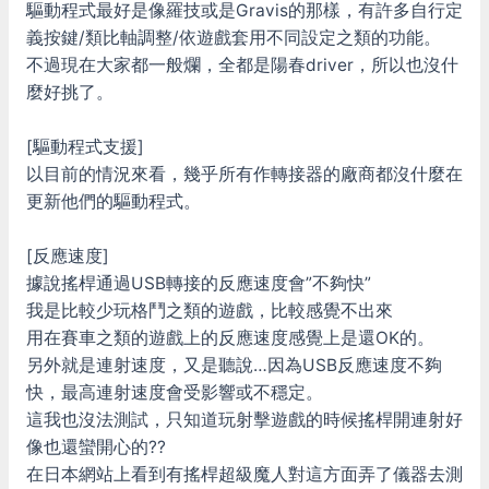
驅動程式最好是像羅技或是Gravis的那樣，有許多自行定
義按鍵/類比軸調整/依遊戲套用不同設定之類的功能。
不過現在大家都一般爛，全都是陽春driver，所以也沒什
麼好挑了。
[驅動程式支援]
以目前的情況來看，幾乎所有作轉接器的廠商都沒什麼在
更新他們的驅動程式。
[反應速度]
據說搖桿通過USB轉接的反應速度會”不夠快”
我是比較少玩格鬥之類的遊戲，比較感覺不出來
用在賽車之類的遊戲上的反應速度感覺上是還OK的。
另外就是連射速度，又是聽說…因為USB反應速度不夠
快，最高連射速度會受影響或不穩定。
這我也沒法測試，只知道玩射擊遊戲的時候搖桿開連射好
像也還蠻開心的??
在日本網站上看到有搖桿超級魔人對這方面弄了儀器去測