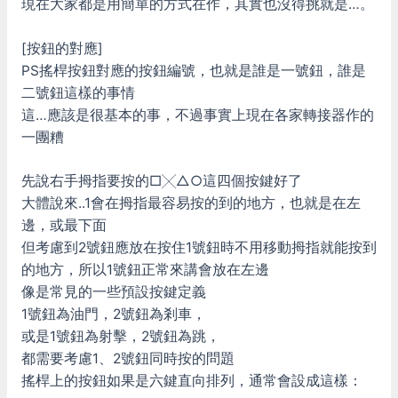
現在大家都是用簡單的方式在作，其實也沒得挑就是…。
[按鈕的對應]
PS搖桿按鈕對應的按鈕編號，也就是誰是一號鈕，誰是
二號鈕這樣的事情
這…應該是很基本的事，不過事實上現在各家轉接器作的
一團糟
先說右手拇指要按的□╳△○這四個按鍵好了
大體說來..1會在拇指最容易按的到的地方，也就是在左
邊，或最下面
但考慮到2號鈕應放在按住1號鈕時不用移動拇指就能按到
的地方，所以1號鈕正常來講會放在左邊
像是常見的一些預設按鍵定義
1號鈕為油門，2號鈕為剎車，
或是1號鈕為射擊，2號鈕為跳，
都需要考慮1、2號鈕同時按的問題
搖桿上的按鈕如果是六鍵直向排列，通常會設成這樣：