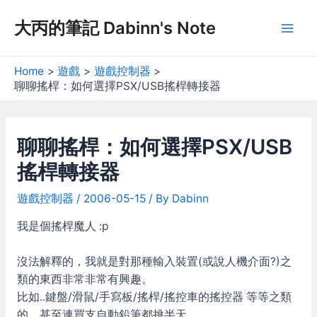
Skip
大丙的筆記 Dabinn's Note
to
Mai
content
Men
Home
遊戲
遊戲控制器
聊聊搖桿：如何選擇PSX/USB搖桿轉接器
聊聊搖桿：如何選擇PSX/USB
搖桿轉接器
遊戲控制器
/
2006-05-15
/ By
Dabinn
我是個搖桿魔人 :p
沒法解釋的，我就是對那種輸入裝置(或說人機介面?)之
類的東西非常非常有興趣。
比如..鍵盤/滑鼠/手寫板/搖桿/搖控車的搖控器 等等之類
的，甚至連買支自動鉛筆都挑半天…