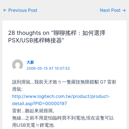
X按鈕會亮燈號顯示1~4的
搖桿ID，使用上非常方便。
Post
←
Previous Post
Next Post
→
按住大X按鈕可以打開搖桿
navigation
電源，開啟後按一下可在螢
幕上顯示搖桿剩餘電力。大
X按鈕無法定義為遊戲按鈕
28 thoughts on “聊聊搖桿：如何選擇
使用，也沒法用這按鈕來關
PSX/USB搖桿轉接器”
閉搖桿電源，只能等他自動
關閉。 搖桿為6軸10按鈕，
6軸分別為左右類比搖桿共
4軸，上方左右食指的兩個
大新
扳機再加2軸(微軟的driver
2006-05-15 AT 10:07:52
把他們寫成共用一軸)。10
按鈕分別是A/B/X/Y、食指
說到滑鼠…我前天才敗ㄌ一隻羅技無限鐳貂 G7 雷射
的LT/RT和類比軸按下去的
L/R。在軸數和按鈕數來講
滑鼠:
和PS3的搖桿是一樣的，但
http://www.logitech.com.tw/product/product-
PS3的搖桿還多了傾斜感
detail.asp?PID=00000197
應，又多了兩個軸向可用。
雷射…聽起來就很屌,
除此之外PS3搖桿的所有主
要按鈕都是壓力感應式的
無線…之前不用是怕臨時買不到電池,現在這隻可以
(PS2時代就有了)，都可以
用USB充電ㄉ鋰電池.
作為類比輸入使用。目前還