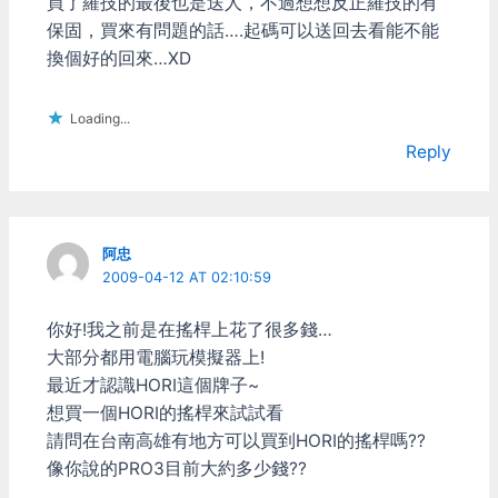
買了羅技的最後也是送人，不過想想反正羅技的有
保固，買來有問題的話….起碼可以送回去看能不能
換個好的回來…XD
Loading...
Reply
阿忠
2009-04-12 AT 02:10:59
你好!我之前是在搖桿上花了很多錢…
大部分都用電腦玩模擬器上!
最近才認識HORI這個牌子~
想買一個HORI的搖桿來試試看
請問在台南高雄有地方可以買到HORI的搖桿嗎??
像你說的PRO3目前大約多少錢??