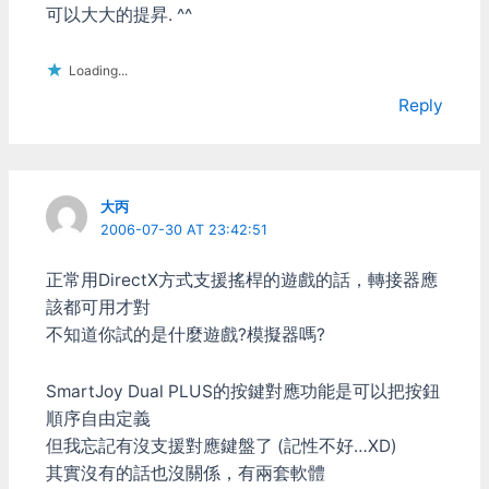
可以大大的提昇. ^^
Loading...
Reply
大丙
2006-07-30 AT 23:42:51
正常用DirectX方式支援搖桿的遊戲的話，轉接器應
該都可用才對
不知道你試的是什麼遊戲?模擬器嗎?
SmartJoy Dual PLUS的按鍵對應功能是可以把按鈕
順序自由定義
但我忘記有沒支援對應鍵盤了 (記性不好…XD)
其實沒有的話也沒關係，有兩套軟體