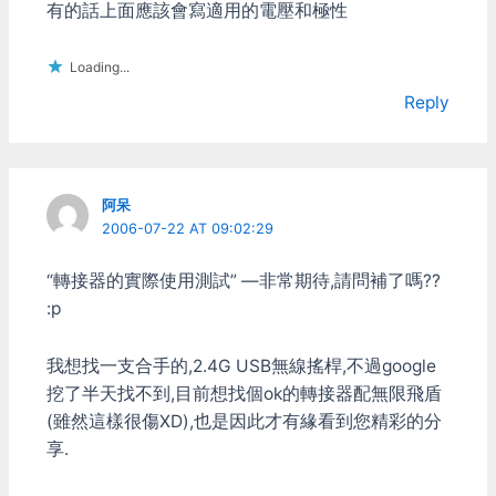
有的話上面應該會寫適用的電壓和極性
置中的偏差量比原本就已經
被我嫌的非日製PS2原廠搖
桿還糟糕。這種精準度差的
Loading...
類比搖桿不能設定
Reply
deadzone用起來會很痛
苦，如果遇到遊戲本身也不
能設定，比如NFS11好了，
你就會看到車裏在那邊左滑
右滑，再怎麼弄就是沒法把
阿呆
車跑直！ 其它的Driver 有
2006-07-22 AT 09:02:29
一套阿豆啊寫的非官方驅
動，叫作Xbcd drivers
“轉接器的實際使用測試” —非常期待,請問補了嗎??
http://xbcd360guide.50
webs.com 這套就同時支援
:p
Xinput和DirectInput，
deadzone、類比軸/按鈕交
我想找一支合手的,2.4G USB無線搖桿,不過google
換的功能也都有 很讚，不
過目前只能用在有線的
挖了半天找不到,目前想找個ok的轉接器配無限飛盾
XBOX360搖桿上 無線的不
(雖然這樣很傷XD),也是因此才有緣看到您精彩的分
能用！也沒有要繼續開發的
享.
感覺。 所以無線版的就得
找別的方法， 有位神奇的