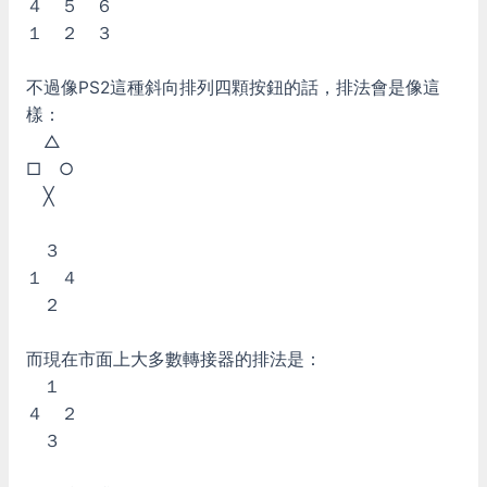
４ ５ ６
１ ２ ３
不過像PS2這種斜向排列四顆按鈕的話，排法會是像這
樣：
△
□ ○
╳
３
１ ４
２
而現在市面上大多數轉接器的排法是：
１
４ ２
３