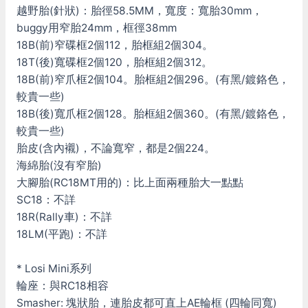
越野胎(針狀)：胎徑58.5MM，寬度：寬胎30mm，
buggy用窄胎24mm，框徑38mm
18B(前)窄碟框2個112，胎框組2個304。
18T(後)寬碟框2個120，胎框組2個312。
18B(前)窄爪框2個104。胎框組2個296。(有黑/鍍鉻色，
較貴一些)
18B(後)寬爪框2個128。胎框組2個360。(有黑/鍍鉻色，
較貴一些)
胎皮(含內襯)，不論寬窄，都是2個224。
海綿胎(沒有窄胎)
大腳胎(RC18MT用的)：比上面兩種胎大一點點
SC18：不詳
18R(Rally車)：不詳
18LM(平跑)：不詳
* Losi Mini系列
輪座：與RC18相容
Smasher: 塊狀胎，連胎皮都可直上AE輪框 (四輪同寬)