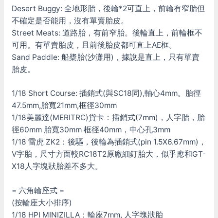
Desert Buggy: 全地形胎，後輪*2可直上，前輪有窄胎但
不確定是否能用，沒有單賣胎皮。
Street Meats: 道路胎，有前窄胎。後輪直上，前輪框不
可用。有單賣胎皮，且前後胎皮都可直上AE框。
Sand Paddle: 船槳胎(沙灘用)，據說是直上，只有單賣
胎皮。
1/18 Short Course: 插銷式(與SC18同),軸心4mm。胎徑
47.5mm,胎寬21mm,框徑30mm
1/18美麗達(MERITRC)貨卡：插銷式(7mm)，人字胎，胎
徑60mm 胎寬30mm 框徑40mm，中心孔3mm
1/18 雷虎 ZK2：後驅，後輪為插銷式(pin 1.5X6.67mm)，
V字胎，尺寸方面較RC18T2原廠細釘胎大，似乎應和GT-
X18人字塊狀胎差不多大。
= 六角輪座式 =
(按輪座大小排序)
1/18 HPI MINIZILLA：輪座7mm, 人字塊狀胎