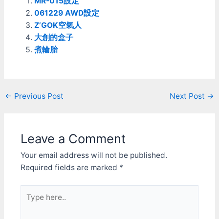
MR-015設定
061229 AWD設定
Z’GOK空氣人
大創的盒子
煮輪胎
Post
←
Previous Post
Next Post
→
navigation
Leave a Comment
Your email address will not be published.
Required fields are marked
*
Type
here..