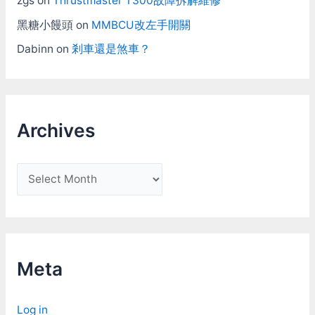
zgs
on
Thrustmaster T300故障拆解維修
黑糖小饅頭
on
MMBCU改左手開關
Dabinn
on
剎車還是煞車？
Archives
A
r
c
h
i
Meta
v
e
Log in