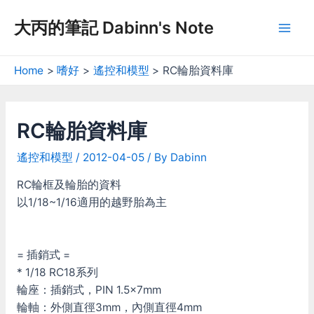
Skip
大丙的筆記 Dabinn's Note
to
Mai
content
Men
Home
嗜好
遙控和模型
RC輪胎資料庫
RC輪胎資料庫
遙控和模型
/
2012-04-05
/ By
Dabinn
RC輪框及輪胎的資料
以1/18~1/16適用的越野胎為主
= 插銷式 =
* 1/18 RC18系列
輪座：插銷式，PIN 1.5x7mm
輪軸：外側直徑3mm，內側直徑4mm