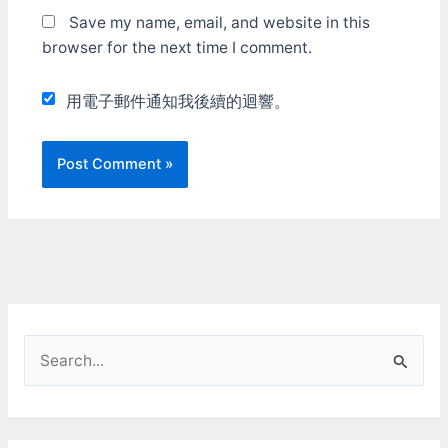
Save my name, email, and website in this
browser for the next time I comment.
用電子郵件通知我後續的迴響。
S
e
a
r