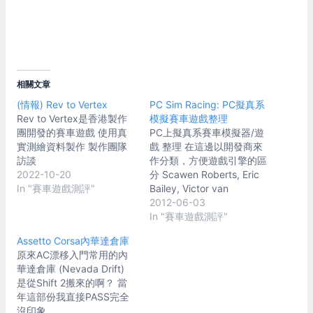
相關文章
(情報) Rev to Vertex
PC Sim Racing: PC擬真系
Rev to Vertex是香港製作
模擬賽車遊戲整理
團開發的賽車遊戲 使用真
PC上擬真系賽車模擬器/遊
實測繪資料製作 製作團隊
戲 整理 在這邊以開發商來
訪談
作分類，方便遊戲引擎的區
2022-10-20
分 Scawen Roberts, Eric
In "賽車遊戲測評"
Bailey, Victor van
Vlaardingen 英國的三人團
2012-06-03
隊，沒有公司名稱。 Live
In "賽車遊戲測評"
for Speed (LFS)
Assetto Corsa內華達倉庫
(S1:2003, S2:2005~) 直接
原來AC漂移入門常用的內
下載主程式進行安裝，提供
華達倉庫 (Nevada Drift)
2台入門車種(前驅/後驅各
是從Shift 2搬來的啊？ 當
一)供試玩。 其它車種/賽道
年這部份我直接PASS完全
需要付費解鎖才能使用，但
沒印象..