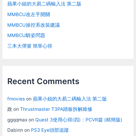
蘋果小姐的大易二碼輸入法 第二版
MMBCU改左手開關
MMBCU操控系改裝建議
MMBCU騎姿問題
三本大彈簧 簡單心得
Recent Comments
fmovies
on
蘋果小姐的大易二碼輸入法 第二版
政
on
Thrustmaster T3PA踏板拆解維修
ggqqmax
on
Quest 3使用心得(四)：PCVR篇 (精簡版)
Dabinn
on
PS3 Eye頭部追蹤