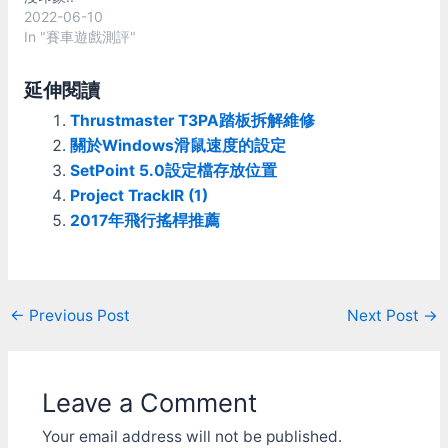
價格也不高。 小而美，安
2022-06-10
裝容易，很快就可以上場。
In "賽車遊戲測評"
雖然UI有點難用，但是所有
擬真系該具備的東西都有
作為模範生來和其它遊戲比
延伸閱讀
較最適合不過。 非常值得
Thrustmaster T3PA踏板拆解維修
一試。(詳細評測後補)
Image Space
關於Windows滑鼠速度的設定
Incorporated (ISI) ISI最著
SetPoint 5.0設定檔存放位置
名的就是他們的ISImotor引
Project TrackIR (1)
擎 包含圖型引擎gMotor和
2017年飛行搖桿推薦
物理引擎pMotor (常見以
gMotor稱呼ISI物理引擎不
算很正確的用法) 早期替EA
開發賽車遊戲的經驗以及參
數化的設定成就了ISImotor
Post
←
Previous Post
Next Post
→
引擎的基礎 而廣泛的被其
navigation
它開發商所採用。 [EA]
Sports Car GT (SCGT)
(1999) [EA] F1 2000
Leave a Comment
(2000) [EA] F1
Championship Season
Your email address will not be published.
2000 (2000) [EA] F1…