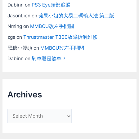
Dabinn
on
PS3 Eye頭部追蹤
JasonLien
on
蘋果小姐的大易二碼輸入法 第二版
Nming
on
MMBCU改左手開關
zgs
on
Thrustmaster T300故障拆解維修
黑糖小饅頭
on
MMBCU改左手開關
Dabinn
on
剎車還是煞車？
Archives
A
r
c